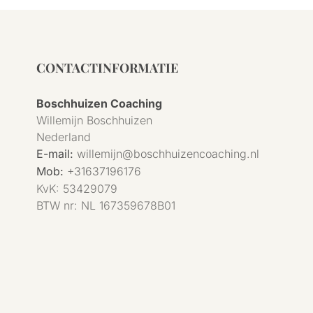
CONTACTINFORMATIE
Boschhuizen Coaching
Willemijn Boschhuizen
Nederland
E-mail:
willemijn@boschhuizencoaching.nl
Mob:
+31637196176
KvK:
53429079
BTW nr:
NL 167359678B01