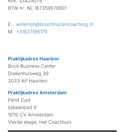
KvK:
53429079
BTW nr:
NL 167359678B01
E:
willemijn@boschhuizencoaching.nl
M:
+31637196176
Praktijkadres Haarlem
Brick Business Center
Diakenhuisweg 39
2033 AP Haarlem
Praktijkadres Amsterdam
Pand Zuid
Ijsbaanpad 9
1076 CV Amsterdam
Vierde etage, Het Coachhuis