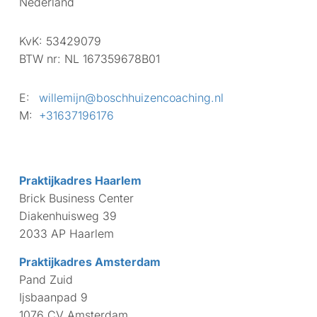
Nederland
KvK:
53429079
BTW nr:
NL 167359678B01
E:
willemijn@boschhuizencoaching.nl
M:
+31637196176
Praktijkadres Haarlem
Brick Business Center
Diakenhuisweg 39
2033 AP Haarlem
Praktijkadres Amsterdam
Pand Zuid
Ijsbaanpad 9
1076 CV Amsterdam