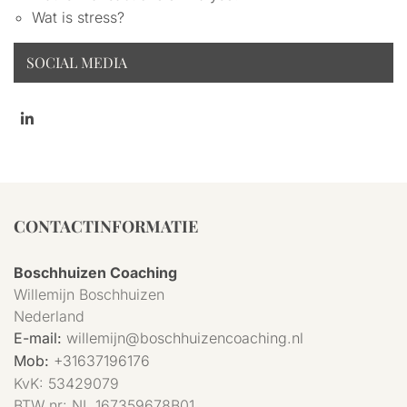
Wat is stress?
SOCIAL MEDIA
CONTACTINFORMATIE
Boschhuizen Coaching
Willemijn Boschhuizen
Nederland
E-mail:
willemijn@boschhuizencoaching.nl
Mob:
+31637196176
KvK:
53429079
BTW nr:
NL 167359678B01