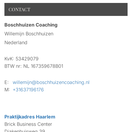
CONTACT
Boschhuizen Coaching
Willemijn Boschhuizen
Nederland
KvK:
53429079
BTW nr:
NL 167359678B01
E:
willemijn@boschhuizencoaching.nl
M:
+31637196176
Praktijkadres Haarlem
Brick Business Center
Diakenhuisweg 39