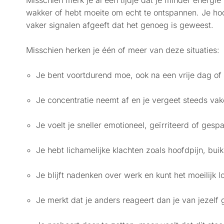
Misschien merk je al een tijdje dat je minder energie
wakker of hebt moeite om echt te ontspannen. Je hoof
vaker signalen afgeeft dat het genoeg is geweest.
Misschien herken je één of meer van deze situaties:
Je bent voortdurend moe, ook na een vrije dag of 
Je concentratie neemt af en je vergeet steeds vak
Je voelt je sneller emotioneel, geïrriteerd of gesp
Je hebt lichamelijke klachten zoals hoofdpijn, buik
Je blijft nadenken over werk en kunt het moeilijk l
Je merkt dat je anders reageert dan je van jezelf