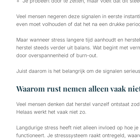
Je probeert door te zetten, maar voelt dat dit ste
Veel mensen negeren deze signalen in eerste instanti
even moet volhouden of dat het na een drukke period
Maar wanneer stress langere tijd aanhoudt en herstel 
herstel steeds verder uit balans. Wat begint met verm
door overspannenheid of burn-out.
Juist daarom is het belangrijk om de signalen serieu
Waarom rust nemen alleen vaak niet
Veel mensen denken dat herstel vanzelf ontstaat zodr
Helaas werkt het vaak niet zo.
Langdurige stress heeft niet alleen invloed op hoe je
functioneert. Je stresssysteem raakt ontregeld, waa