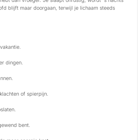
 hebt dan vroeger. Je slaapt onrustig, wordt 's nachts
d blijft maar doorgaan, terwijl je lichaam steeds
vakantie.
er dingen.
annen.
klachten of spierpijn.
oslaten.
 gewend bent.