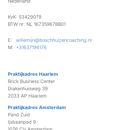
Nederland
KvK:
53429079
BTW nr:
NL 167359678B01
E:
willemijn@boschhuizencoaching.nl
M:
+31637196176
Praktijkadres Haarlem
Brick Business Center
Diakenhuisweg 39
2033 AP Haarlem
Praktijkadres Amsterdam
Pand Zuid
Ijsbaanpad 9
1076 CV Amsterdam